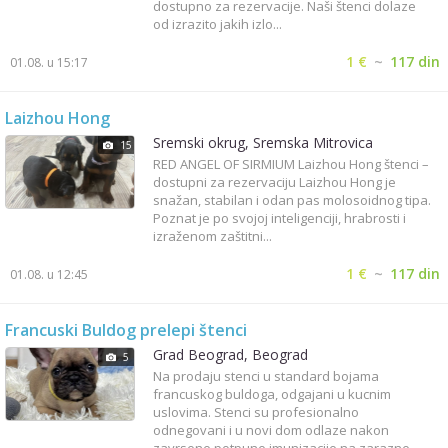
dostupno za rezervacije. Naši štenci dolaze
od izrazito jakih izlo...
1 €
~
117 din
01.08. u 15:17
Laizhou Hong
Sremski okrug, Sremska Mitrovica
15
RED ANGEL OF SIRMIUM Laizhou Hong štenci –
dostupni za rezervaciju Laizhou Hong je
snažan, stabilan i odan pas molosoidnog tipa.
Poznat je po svojoj inteligenciji, hrabrosti i
izraženom zaštitni...
1 €
~
117 din
01.08. u 12:45
Francuski Buldog prelepi štenci
Grad Beograd, Beograd
5
Na prodaju stenci u standard bojama
francuskog buldoga, odgajani u kucnim
uslovima. Stenci su profesionalno
odnegovani i u novi dom odlaze nakon