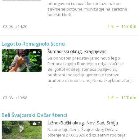
odnegovani i u novi dom odlaze nakon
zavrsene potpune imunizacije na zarazne
bolesti. Nudi...
1 €
~
117 din
08.08. u 14:26
Lagotto Romagnolo štenci
Šumadijski okrug, Kragujevac
6
Sa ponosom predstavljamo novo leglo
štenaca Lagoto Romanjolo odgajivačnice
Bellgotto! Roditelji štenaca pažljivo su
odabrani i poseduju genetske testove
urađene u renomiranoj Nemačkoj laboratoriji
"...
1 €
~
117 din
07.08. u 13:58
Beli Švajcarski Ovčar štenci
Južno-Bački okrug, Novi Sad, Srbija
7
Na prodaju štenci Švajcarskog Ovčara
oštenjeni 27.06.2026 od izuzetnih roditelja: