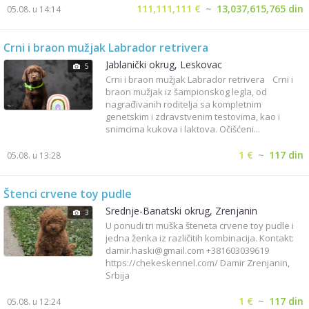
111,111,111 €
~
13,037,615,765 din
05.08. u 14:14
Crni i braon mužjak Labrador retrivera
Jablanički okrug, Leskovac
5
Crni i braon mužjak Labrador retrivera Crni i
braon mužjak iz šampionskog legla, od
nagrađivanih roditelja sa kompletnim
genetskim i zdravstvenim testovima, kao i
snimcima kukova i laktova. Očišćeni...
1 €
~
117 din
05.08. u 13:28
Štenci crvene toy pudle
Srednje-Banatski okrug, Zrenjanin
3
U ponudi tri muška šteneta crvene toy pudle i
jedna ženka iz različitih kombinacija. Kontakt:
damir.haski@gmail.com
+381603039619
https://chekeskennel.com/ Damir Zrenjanin,
Srbija
1 €
~
117 din
05.08. u 12:24