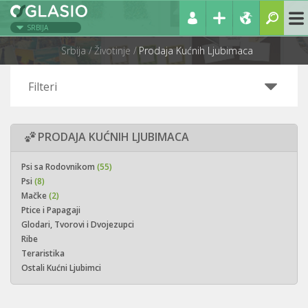
SRBIJA
Srbija
Životinje
Prodaja Kućnih Ljubimaca
Filteri
PRODAJA KUĆNIH LJUBIMACA
Psi sa Rodovnikom
(55)
Psi
(8)
Mačke
(2)
Ptice i Papagaji
Glodari, Tvorovi i Dvojezupci
Ribe
Teraristika
Ostali Kućni Ljubimci