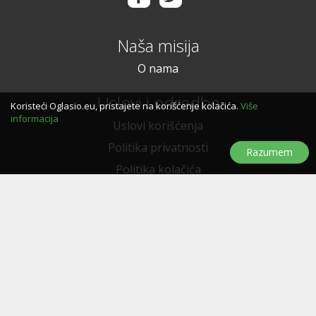
Naša misija
O nama
Uslovi i odredbe
Koristeći Oglasio.eu, pristajete na korišćenje kolačića.
Više
informacija
Uslovi korišćenja
Politika privatnosti
Razumem
Politika kolačića
Trebate pomoć?
Pitanja i odgovori
Značke
Kontaktirajte nas
Oglašavanje