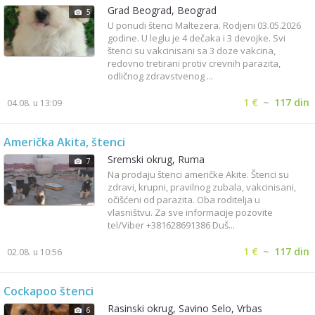
Grad Beograd, Beograd
5
U ponudi štenci Maltezera. Rodjeni 03.05.2026
godine. U leglu je 4 dečaka i 3 devojke. Svi
štenci su vakcinisani sa 3 doze vakcina,
redovno tretirani protiv crevnih parazita,
odličnog zdravstvenog ...
1 €
~
117 din
04.08. u 13:09
Američka Akita, štenci
Sremski okrug, Ruma
7
Na prodaju štenci američke Akite. Štenci su
zdravi, krupni, pravilnog zubala, vakcinisani,
očišćeni od parazita. Oba roditelja u
vlasništvu. Za sve informacije pozovite
tel/Viber +381628691386 Duš...
1 €
~
117 din
02.08. u 10:56
Cockapoo štenci
Rasinski okrug, Savino Selo, Vrbas
6