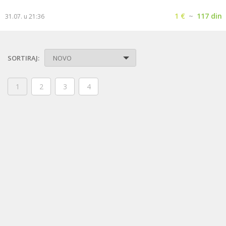
1 €
~
117 din
31.07. u 21:36
SORTIRAJ:
NOVO
1
2
3
4