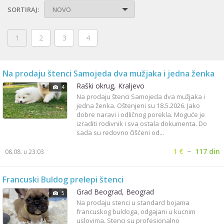
SORTIRAJ:
NOVO
1
2
3
4
Na prodaju štenci Samojeda dva mužjaka i jedna ženka
Raški okrug, Kraljevo
4
Na prodaju štenci Samojeda dva mužjaka i
jedna ženka. Oštenjeni su 18.5.2026. Jako
dobre naravi i odličnog porekla. Moguće je
izraditi rodivnik i sva ostala dokumenta. Do
sada su redovno čišćeni od...
1 €
~
117 din
08.08. u 23:03
Francuski Buldog prelepi štenci
Grad Beograd, Beograd
5
Na prodaju stenci u standard bojama
francuskog buldoga, odgajani u kucnim
uslovima. Stenci su profesionalno