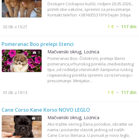
Dostupni Cockapoo kučići, rodjeni 26.05.2026.,
primili obe vakcine, spremni za preuzimanje.
Kontakt telefon: +381605531919 Dejan Srbija
1 €
~
117 din
02.08. u 10:27
Pomeranac Boo prelepi štenci
Mačvanski okrug, Loznica
5
Pomeranac Boo. Čistokrvni, prelepi štenci
pomeranca,vrhunskog porekla ,medvedastog
tipa ,od roditelja višestrukih šampiona ruskog
i tajwanskog porekla spremni za rezervaciju i
preuzimanje. Minijatur...
1 €
~
117 din
01.08. u 19:13
Cane Corso Kane Korso NOVO LEGLO
Mačvanski okrug, Loznica
11
Ako tražite vernog člana porodice, obratite se
nama i postanite vlasnik jednog od naših
Cane Corso štenaca. U ponudi je novo leglo,