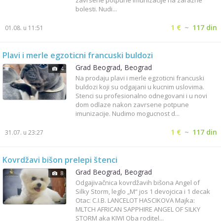
zavrsene potpune imunizacije na zarazne
bolesti. Nudi...
1 €
~
117 din
01.08. u 11:51
Plavi i merle egzoticni francuski buldozi
Grad Beograd, Beograd
4
Na prodaju plavi i merle egzoticni francuski
buldozi koji su odgajani u kucnim uslovima.
Stenci su profesionalno odnegovani i u novi
dom odlaze nakon zavrsene potpune
imunizacije. Nudimo mogucnost d...
1 €
~
117 din
31.07. u 23:27
Kovrdžavi bišon prelepi štenci
Grad Beograd, Beograd
8
Odgajivačnica kovrdžavih bišona Angel of
Silky Storm, leglo „M“ jos 1 devojcica i 1 decak
Otac: C.I.B. LANCELOT HASCIKOVA Majka:
MLTCH AFRICAN SAPPHIRE ANGEL OF SILKY
STORM aka KIWI Oba roditel...