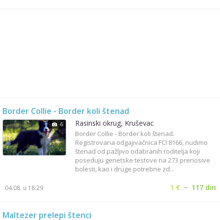
Border Collie - Border koli štenad
Rasinski okrug, Kruševac
6
Border Collie - Border koli štenad.
Registrovana odgajivačnica FCI 8166, nudimo
štenad od pažljivo odabranih roditelja koji
poseduju genetske testove na 273 prenosive
bolesti, kao i druge potrebne zd...
1 €
~
117 din
04.08. u 18:29
Maltezer prelepi štenci