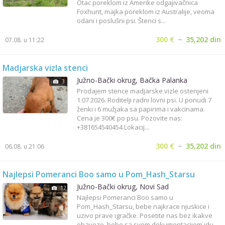
Otac poreklom iz Amerike odgajivačnica
Foxhunt, majka poreklom iz Australije, veoma
odani i poslušni psi. Štenci s...
300 €
~
35,202 din
07.08. u 11:22
Madjarska vizla stenci
Južno-Bački okrug, Bačka Palanka
3
Prodajem stence madjarske vizle ostenjeni
1.07 2026. Roditelji radni lovni psi. U ponudi 7
ženki i 6 mužjaka sa papirima i vakcinama.
Cena je 300€ po psu. Pozovite nas:
+381654540454 Lokacij...
300 €
~
35,202 din
06.08. u 21:06
Najlepsi Pomeranci Boo samo u Pom_Hash_Starsu
Južno-Bački okrug, Novi Sad
12
Najlepsi Pomeranci Boo samo u
Pom_Hash_Starsu, bebe najkrace njuskice i
uzivo prave igračke. Posetite nas bez ikakve
obaveze, bebe sa svom dokumentacijom idu