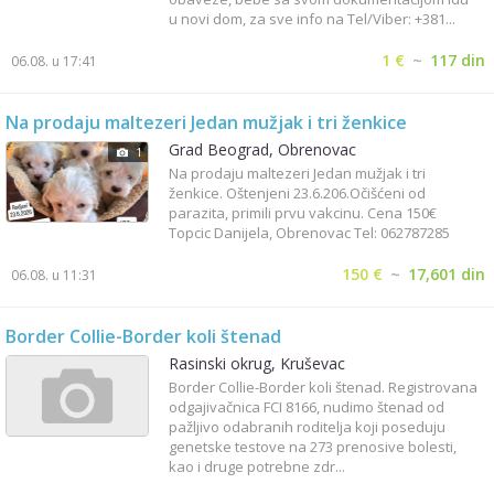
u novi dom, za sve info na Tel/Viber: +381...
1 €
~
117 din
06.08. u 17:41
Na prodaju maltezeri Jedan mužjak i tri ženkice
Grad Beograd, Obrenovac
1
Na prodaju maltezeri Jedan mužjak i tri
ženkice. Oštenjeni 23.6.206.Očišćeni od
parazita, primili prvu vakcinu. Cena 150€
Topcic Danijela, Obrenovac Tel: 062787285
150 €
~
17,601 din
06.08. u 11:31
Border Collie-Border koli štenad
Rasinski okrug, Kruševac
Border Collie-Border koli štenad. Registrovana
odgajivačnica FCI 8166, nudimo štenad od
pažljivo odabranih roditelja koji poseduju
genetske testove na 273 prenosive bolesti,
kao i druge potrebne zdr...