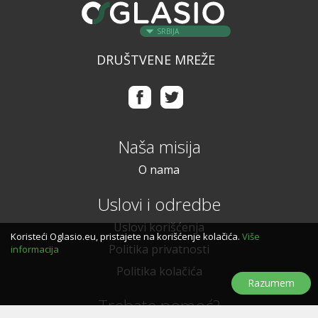
SRBIJA
DRUŠTVENE MREŽE
Naša misija
O nama
Uslovi i odredbe
Uslovi korišćenja
Koristeći Oglasio.eu, pristajete na korišćenje kolačića.
Više
Politika privatnosti
informacija
Politika kolačića
Razumem
Trebate pomoć?