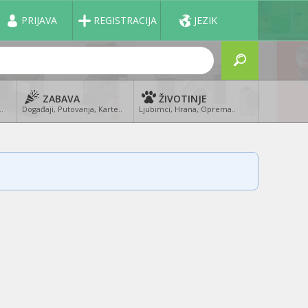
PRIJAVA
REGISTRACIJA
JEZIK
ZABAVA
ŽIVOTINJE
..
Događaji, Putovanja, Karte..
Ljubimci, Hrana, Oprema..