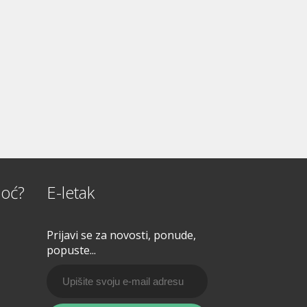
oć?
E-letak
Prijavi se za novosti, ponude,
popuste...