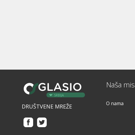
Naša misi
SRBIJA
O nama
DRUŠTVENE MREŽE