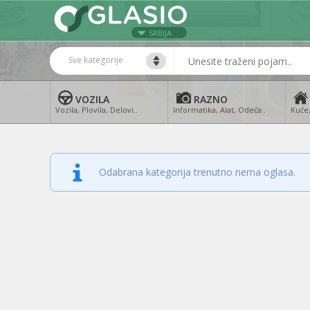
SRBIJA
Sve kategorije
VOZILA
RAZNO
Vozila, Plovila, Delovi..
Informatika, Alat, Odeća..
Kuće,
Odabrana kategorija trenutno nema oglasa.