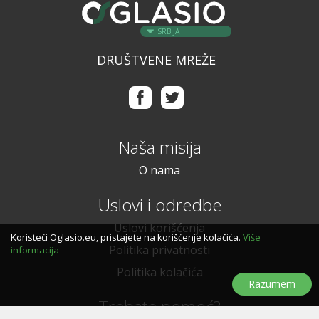
SRBIJA
DRUŠTVENE MREŽE
Naša misija
O nama
Uslovi i odredbe
Uslovi korišćenja
Koristeći Oglasio.eu, pristajete na korišćenje kolačića.
Više
Politika privatnosti
informacija
Politika kolačića
Razumem
Trebate pomoć?